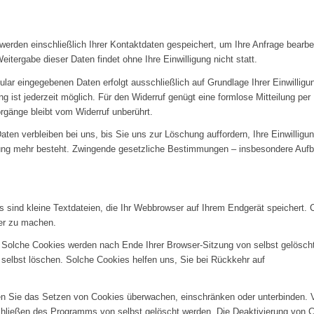
werden einschließlich Ihrer Kontaktdaten gespeichert, um Ihre Anfrage bearb
itergabe dieser Daten findet ohne Ihre Einwilligung nicht statt.
ular eingegebenen Daten erfolgt ausschließlich auf Grundlage Ihrer Einwilligun
igung ist jederzeit möglich. Für den Widerruf genügt eine formlose Mitteilung p
rgänge bleibt vom Widerruf unberührt.
aten verbleiben bei uns, bis Sie uns zur Löschung auffordern, Ihre Einwilligu
ung mehr besteht. Zwingende gesetzliche Bestimmungen – insbesondere Aufbe
sind kleine Textdateien, die Ihr Webbrowser auf Ihrem Endgerät speichert. 
rer zu machen.
 Solche Cookies werden nach Ende Ihrer Browser-Sitzung von selbst gelösch
 selbst löschen. Solche Cookies helfen uns, Sie bei Rückkehr auf
 Sie das Setzen von Cookies überwachen, einschränken oder unterbinden. V
chließen des Programms von selbst gelöscht werden. Die Deaktivierung von 